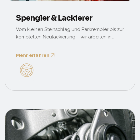
Spengler & Lackierer
Vom kleinen Steinschlag und Parkrempler bis zur
kompletten Neulackierung – wir arbeiten in
farbgenauer Mischung passend zu Ihrem
Farbcode. Auch Smart-Repair für lokale
Mehr erfahren
Schäden.