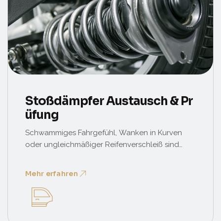
Stoßdämpfer Austausch & Pr
Üfung
Schwammiges Fahrgefühl, Wanken in Kurven
oder ungleichmäßiger Reifenverschleiß sind
klare Anzeichen für verschlissene Stoßdämpfer.
Wir prüfen das Fahrwerk auf der Hebebühne
Mehr erfahren
und tauschen bei Bedarf paarweise.