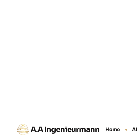
Bürokratische Unfallabwickl
Ung
Nach einem Unfall übernehmen wir die
komplette Abwicklung mit Ihrer Versicherung –