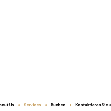
§57a-Überprüfung (Pickerl)
Wir führen die gesetzliche §57a-Überprüfung
(„Pickerl") für PKW, Kombi und leichte
Nutzfahrzeuge durch – inkl. Mängelbehebung in