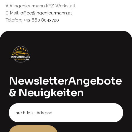
A.A Ingenieurmann KFZ-Werkstatt
E-Mail:
office@ingenieurmann.at
Telefon:
+43 660 8043720
Newsletter
Angebote
& Neuigkeiten